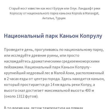
Старый мост известен как мост Бугрум или Олук. Ландшафт реки
Koprucay от национального парка каньона Koprulu в Manavgat,
Анталье, Турции.
Национальный парк Каньон Копрулу
Проведите день, прогуливаясь по национальному парку,
или исследуйте древние руины, или просто
наслаждайтесь драматическими средиземноморскими
пейзажами. Национальный парк Каньон Копрулу -
крупнейший кедровый лес в Малой Азии, расположенный
в 2 часах езды от центра города. Здесь находится каньон,
который простирается до 14 км вдоль реки Копру, а
высота скал достигает максимальной высоты 400 м
(около 1312 футов).
В то время как, летом температура на пляжах