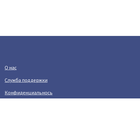
О нас
Служба поддержки
Конфиденциальнось
Условия использования
Зарабатывай вместе с Crazy Llama
Easylinkz Crazy Llama sales competition