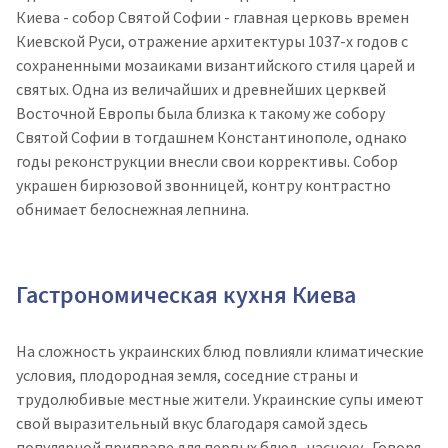
Киева - собор Святой Софии - главная церковь времен
Киевской Руси, отражение архитектуры 1037-х годов с
сохраненными мозаиками византийского стиля царей и
святых. Одна из величайших и древнейших церквей
Восточной Европы была близка к такому же собору
Святой Софии в тогдашнем Константинополе, однако
годы реконструкции внесли свои коррективы. Собор
украшен бирюзовой звонницей, контру контрастно
обнимает белоснежная лепнина.
Гастрономическая кухня Киева
На сложность украинских блюд повлияли климатические
условия, плодородная земля, соседние страны и
трудолюбивые местные жители. Украинские супы имеют
свой выразительный вкус благодаря самой здесь
популярной приправе для первых блюд- часноку. Говоря