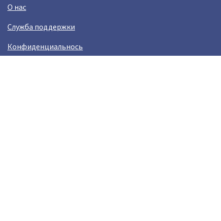
О нас
Служба поддержки
Конфиденциальнось
Условия использования
Зарабатывай вместе с Crazy Llama
Easylinkz Crazy Llama sales competition
Возникли пробламы?
help@crazyllama.com
Лама в соцсетях