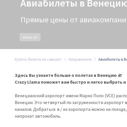
Авиабилеты в Венеци
Прямые цены от авиакомпаний
Июль 25
Купить билеты на самолет
Направления
Авиабилеты в 
Здесь Вы узнаете больше о полетах в Венецию 🛫
Crazy Llama поможет вам быстро и легко выбрать и
Венецианский аэропорт имени Марко Поло (VCE) располо
Венеции. Это четвертый по загруженности аэропорт 
каналов.
Добраться в / из аэропорта можно на поезде,
напрокат автомобиль.