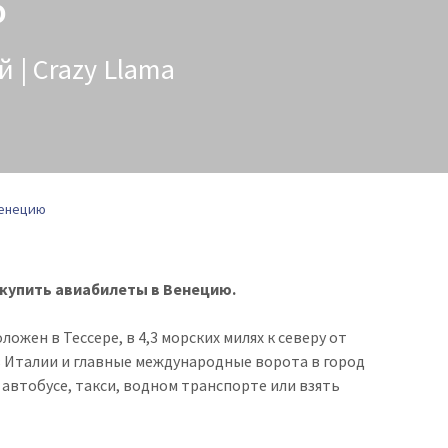
ю
 | Crazy Llama
Венецию
 купить авиабилеты в Венецию.
жен в Тессере, в 4,3 морских милях к северу от
в Италии и главные международные ворота в город
 автобусе, такси, водном транспорте или взять