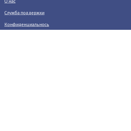
О нас
Служба поддержки
Конфиденциальнось
Условия использования
Зарабатывай вместе с Crazy Llama
Easylinkz Crazy Llama sales competition
Возникли пробламы?
help@crazyllama.com
Лама в соцсетях