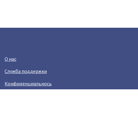
О нас
Служба поддержки
Конфиденциальнось
Условия использования
Зарабатывай вместе с Crazy Llama
Easylinkz Crazy Llama sales competition