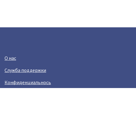
О нас
Служба поддержки
Конфиденциальнось
Условия использования
Зарабатывай вместе с Crazy Llama
Easylinkz Crazy Llama sales competition