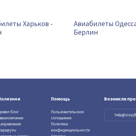
илеты Харьков -
Авиабилеты Одесса
н
Берлин
Полезное
Помощь
Возникли пр
ревел блог
Пользовательское
help@crazy
виакомпании
соглашение
аправления
Политика
Маршруты
конфиденциальности