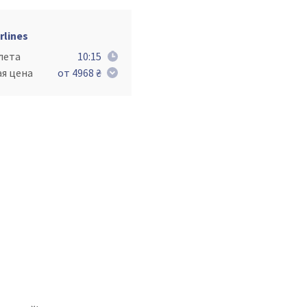
rlines
лета
10:15
ая цена
от 4968 ₴