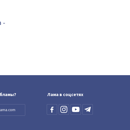
 -
обламы?
Лама в соцсетях
llama.com