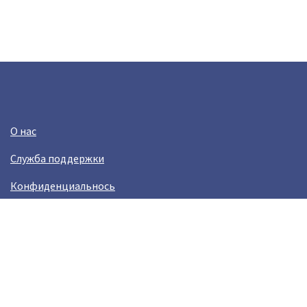
О нас
Служба поддержки
Конфиденциальнось
Условия использования
Зарабатывай вместе с Crazy Llama
Easylinkz Crazy Llama sales competition