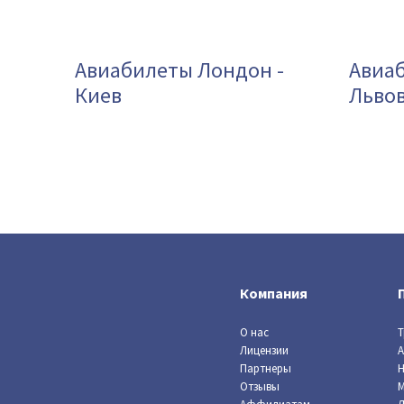
Авиабилеты Лондон -
Авиаб
Киев
Льво
Компания
О нас
Т
Лицензии
А
Партнеры
Н
Отзывы