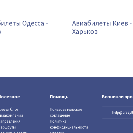
илеты Одесса -
Авиабилеты Киев -
в
Харьков
Полезное
Помощь
Возникли пр
ревел блог
Пользовательское
help@crazy
виакомпании
соглашение
аправления
Политика
Маршруты
конфиденциальности