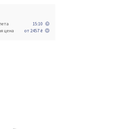
лета
15:10
ая цена
от 2457 ₴