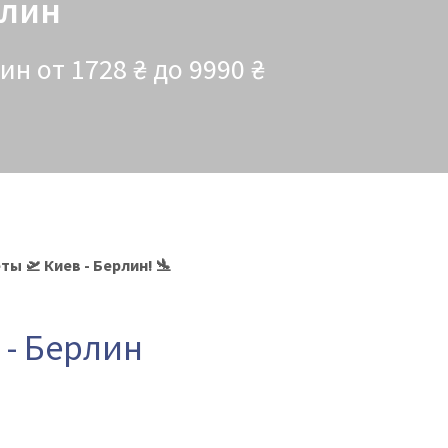
рлин
н от 1728 ₴ до 9990 ₴
ы 🛫 Киев - Берлин! 🛬
 - Берлин