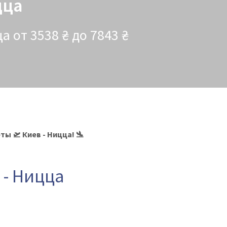
цца
 от 3538 ₴ до 7843 ₴
ы 🛫 Киев - Ницца! 🛬
 - Ницца