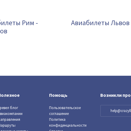
илеты Рим -
Авиабилеты Львов 
ков
Полезное
Помощь
Возникли пр
ревел блог
Пользовательское
help@crazy
виакомпании
соглашение
аправления
Политика
Маршруты
конфиденциальности