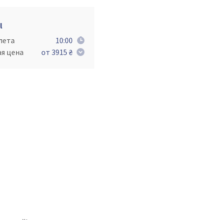
l
лета
10:00
ая цена
от 3915 ₴