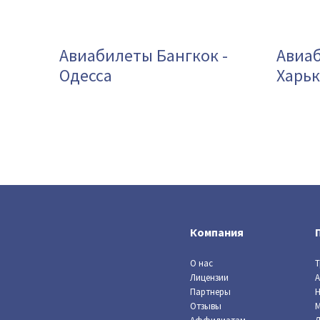
Авиабилеты Бангкок -
Авиаб
Одесса
Харь
Компания
О нас
Т
Лицензии
А
Партнеры
Н
Отзывы