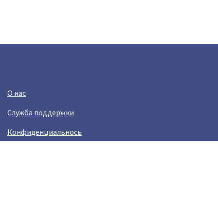
О нас
Служба поддержки
Конфиденциальнось
Условия использования
Зарабатывай вместе с Crazy Llama
Easylinkz Crazy Llama sales competition