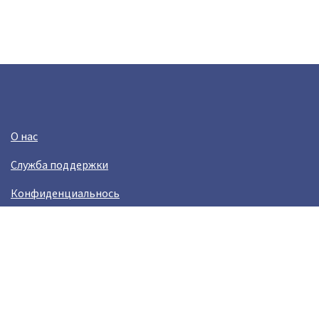
О нас
Служба поддержки
Конфиденциальнось
Условия использования
Зарабатывай вместе с Crazy Llama
Easylinkz Crazy Llama sales competition