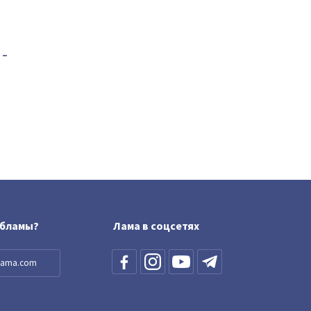
-
обламы?
Лама в соцсетях
llama.com