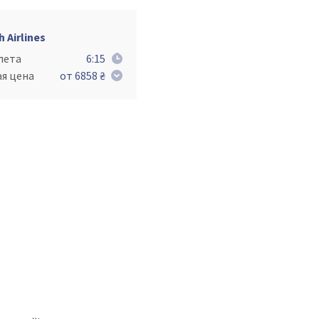
h Airlines
лета
6:15
ая цена
от 6858 ₴