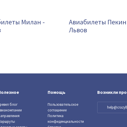
илеты Милан -
Авиабилеты Пекин 
в
Львов
Полезное
Помощь
Возникли пр
ревел блог
Пользовательское
help@crazy
виакомпании
соглашение
аправления
Политика
Маршруты
конфиденциальности