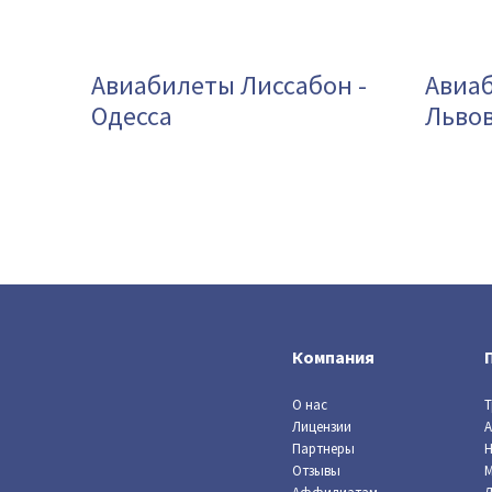
Авиабилеты Лиссабон -
Авиаб
Одесса
Льво
Компания
О нас
Т
Лицензии
А
Партнеры
Н
Отзывы