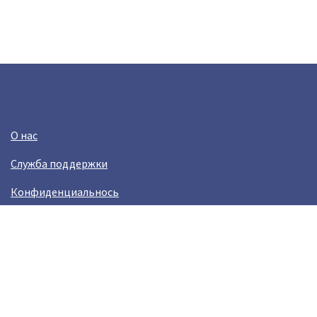
О нас
Служба поддержки
Конфиденциальнось
Условия использования
Зарабатывай вместе с Crazy Llama
Easylinkz Crazy Llama sales competition