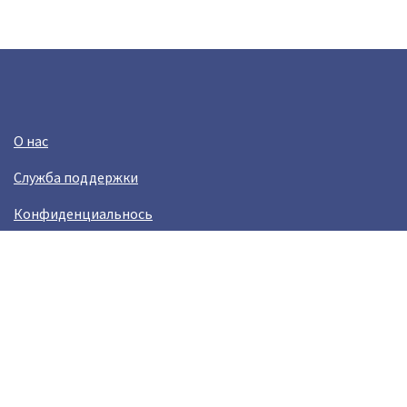
О нас
Служба поддержки
Конфиденциальнось
Условия использования
Зарабатывай вместе с Crazy Llama
Easylinkz Crazy Llama sales competition
Возникли пробламы?