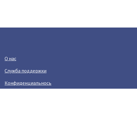
О нас
Служба поддержки
Конфиденциальнось
Условия использования
Зарабатывай вместе с Crazy Llama
Easylinkz Crazy Llama sales competition