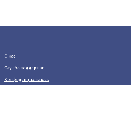
О нас
Служба поддержки
Конфиденциальнось
Условия использования
Зарабатывай вместе с Crazy Llama
Easylinkz Crazy Llama sales competition