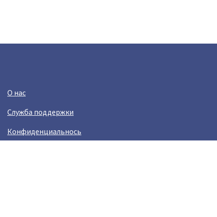
О нас
Служба поддержки
Конфиденциальнось
Условия использования
Зарабатывай вместе с Crazy Llama
Easylinkz Crazy Llama sales competition