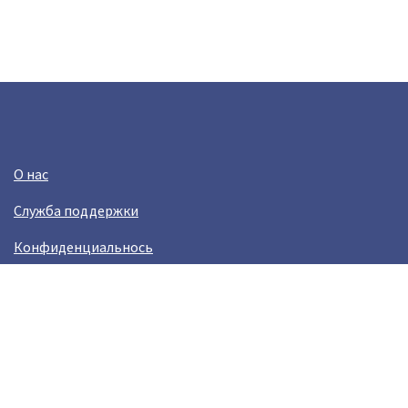
О нас
Служба поддержки
Конфиденциальнось
Условия использования
Зарабатывай вместе с Crazy Llama
Easylinkz Crazy Llama sales competition