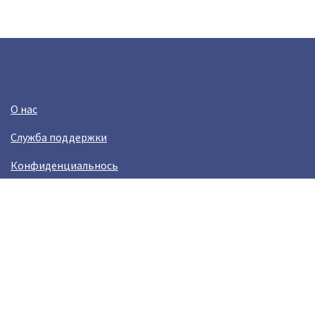
О нас
Служба поддержки
Конфиденциальнось
Условия использования
Зарабатывай вместе с Crazy Llama
Easylinkz Crazy Llama sales competition
Возникли пробламы?