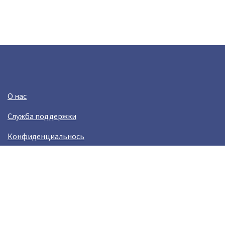
О нас
Служба поддержки
Конфиденциальнось
Условия использования
Зарабатывай вместе с Crazy Llama
Easylinkz Crazy Llama sales competition