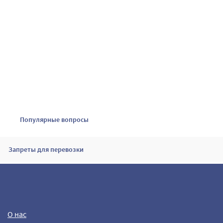
Популярные вопросы
Запреты для перевозки
Почему я не получил подтверждение по электронной почте о
моем бронирования?
О нас
Управление бронированием