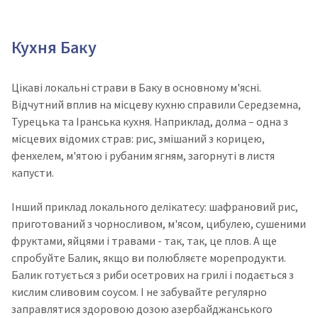
Кухня Баку
Цікаві локальні страви в Баку в основному м'ясні.
Відчутний вплив на місцеву кухню справили Середземна,
Турецька та Іранська кухня. Наприклад, долма – одна з
місцевих відомих страв: рис, змішаний з корицею,
фенхелем, м'ятою і рубаним ягням, загорнуті в листя
капусти.
Інший приклад локального делікатесу: шафрановий рис,
приготований з чорносливом, м'ясом, цибулею, сушеними
фруктами, яйцями і травами - так, так, це плов. А ще
спробуйте Балик, якщо ви полюбляєте морепродукти.
Балик готується з риби осетрових на грилі і подається з
кислим сливовим соусом. І не забувайте регулярно
заправлятися здоровою дозою азербайджанського