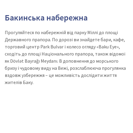
Бакинська набережна
Прогуляйтеся по набережній від парку Міллі до площі
Державного прапора. По дорозі ви знайдете бари, кафе,
торговий центр Park Bulvar і колесо огляду «Baku Eye»,
сходіть до площі Національного прапора, також відомої
як Dövlət Bayrağı Meydanı. В доповнення до морського
бризу і чудовому виду на Вежі, розслаблююча прогулянка
вздовж узбережжя – це можливість дослідити життя
жителів Баку.