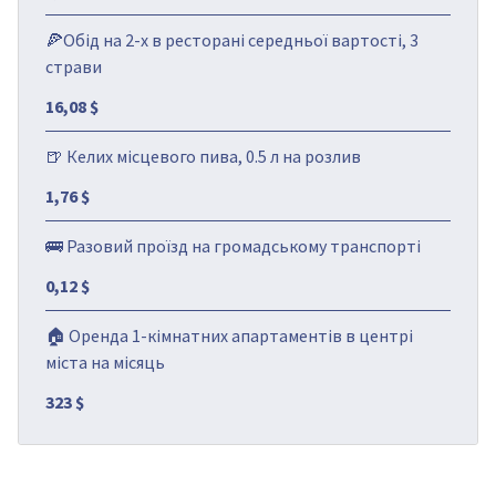
🍕Обід на 2-х в ресторані середньої вартості, 3
страви
16,08 $
🍺 Келих місцевого пива, 0.5 л на розлив
1,76 $
🚌 Разовий проїзд на громадському транспорті
0,12 $
🏠 Оренда 1-кімнатних апартаментів в центрі
міста на місяць
323 $