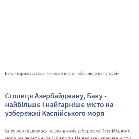
Баку – перекладається як «місто вітрів», або «місто на пагорбі»
Столиця Азербайджану, Баку -
найбільше і найгарніше місто на
узбережжі Каспійського моря
Баку розташувався на західному узбережжі Каспійського
моря, на перетині Азії і Європи. Це велике і красиве місто