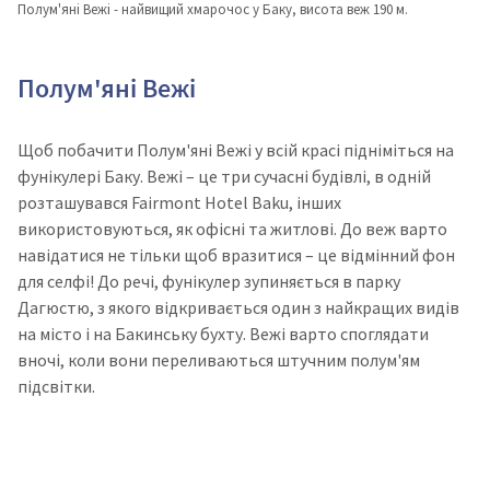
Полум'яні Вежі - найвищий хмарочос у Баку, висота веж 190 м.
Полум'яні Вежі
Щоб побачити Полум'яні Вежі у всій красі підніміться на
фунікулері Баку. Вежі – це три сучасні будівлі, в одній
розташувався Fairmont Hotel Baku, інших
використовуються, як офісні та житлові. До веж варто
навідатися не тільки щоб вразитися – це відмінний фон
для селфі! До речі, фунікулер зупиняється в парку
Дагюстю, з якого відкривається один з найкращих видів
на місто і на Бакинську бухту. Вежі варто споглядати
вночі, коли вони переливаються штучним полум'ям
підсвітки.