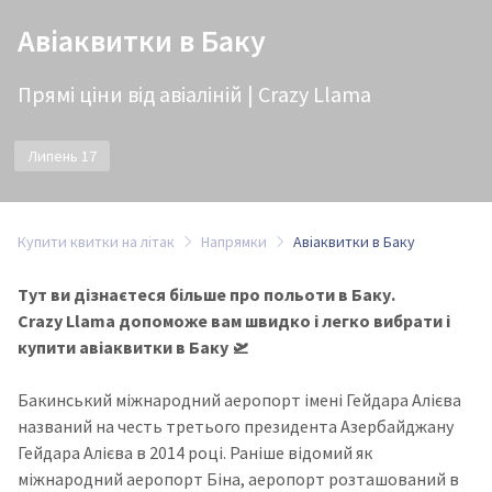
Авіаквитки в Баку
Прямі ціни від авіаліній | Crazy Llama
Липень 17
Купити квитки на літак
Напрямки
Авіаквитки в Баку
Тут ви дізнаєтеся більше про польоти в Баку.
Crazy Llama допоможе вам швидко і легко вибрати і
купити авіаквитки в Баку 🛫
Бакинський міжнародний аеропорт імені Гейдара Алієва
названий на честь третього президента Азербайджану
Гейдара Алієва в 2014 році. Раніше відомий як
міжнародний аеропорт Біна, аеропорт розташований в