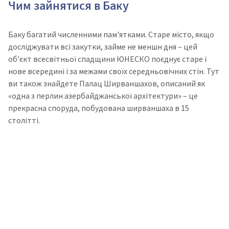
Чим зайнятися в Баку
Баку багатий численними пам'ятками. Старе місто, якщо
досліджувати всі закутки, займе не меншн дня – цей
об'єкт всесвітньої спадщини ЮНЕСКО поєднує старе і
нове всередині і за межами своїх середньовічних стін. Тут
ви також знайдете Палац Ширваншахов, описаний як
«одна з перлин азербайджанської архітектури» – це
прекрасна споруда, побудована ширваншаха в 15
столітті.