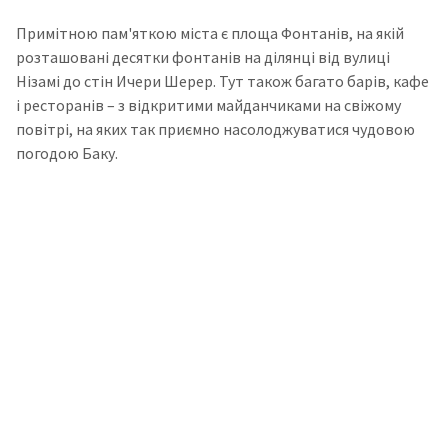
Примітною пам'яткою міста є площа Фонтанів, на якій
розташовані десятки фонтанів на ділянці від вулиці
Нізамі до стін Ичери Шерер. Тут також багато барів, кафе
і ресторанів – з відкритими майданчиками на свіжому
повітрі, на яких так приємно насолоджуватися чудовою
погодою Баку.