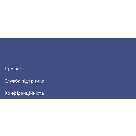
Про нас
Служба підтримки
Конфіденційність
Угода користувача
Заробляй з Crazy Llama!