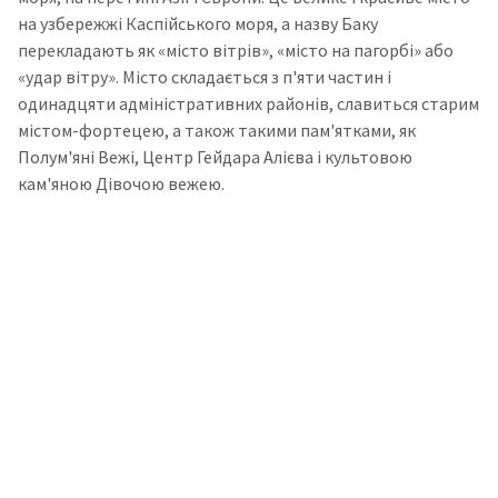
на узбережжі Каспійського моря, а назву Баку
перекладають як «місто вітрів», «місто на пагорбі» або
«удар вітру». Місто складається з п'яти частин і
одинадцяти адміністративних районів, славиться старим
містом-фортецею, а також такими пам'ятками, як
Полум'яні Вежі, Центр Гейдара Алієва і культовою
кам'яною Дівочою вежею.