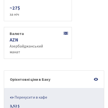
~27$
за ніч
Валюта
AZN
Азербайджанський
манат
Орієнтовні ціни в Баку
🌭 Перекусити в кафе
3,52 $