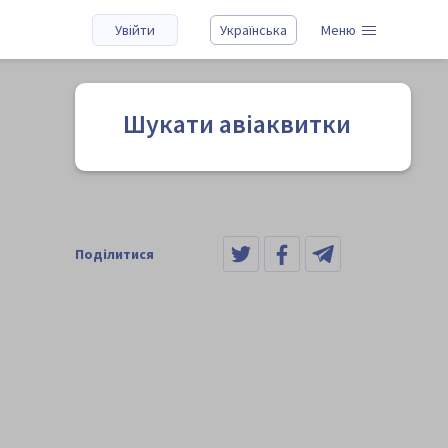
Увійти
Українська
Меню
Шукати авіаквитки
Поділитися