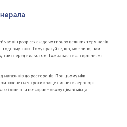
енерала
й час він розрісся аж до чотирьох великих терміналів.
 в одному з них. Тому врахуйте, що, можливо, вам
, так і перед вильотом. Тож запасіться терпінням і
ід магазинів до ресторанів. При цьому між
том захочеться трохи краще вивчити аеропорт
сто і вивчати по-справжньому цікаві місця.