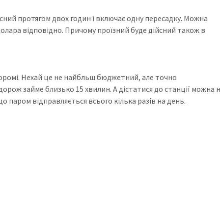
сний протягом двох годин і включає одну пересадку. Можна
5 долара відповідно. Причому проїзний буде дійсний також в
 поромі. Нехай це не найбльш бюджетний, але точно
дорож займе близько 15 хвилин. А дістатися до станції можна 
 паром відправляється всього кілька разів на день.