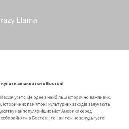
Crazy Llama
 купити авіаквитки в Бостон!
 Массачусетс. Це одне з найбільш історично важливих,
в, історичних пам'яток і культурних заходів залучають
десятку найпопулярніших міст Америки серед
ебе зайняти в Бостоні, то і ви теж не занудьгуєте!