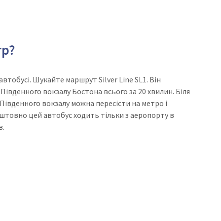
тр?
втобусі. Шукайте маршрут Silver Line SL1. Він
Південного вокзалу Бостона всього за 20 хвилин. Біля
 Південного вокзалу можна пересісти на метро і
коштовно цей автобус ходить тільки з аеропорту в
в.