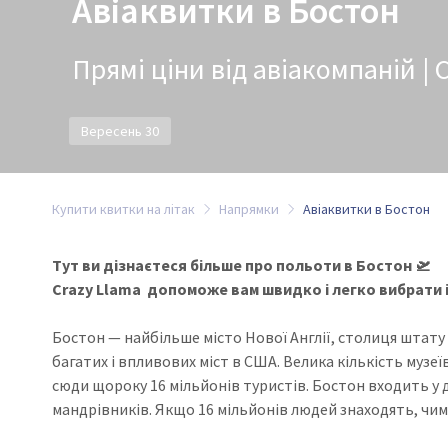
Авіаквитки в Бостон
Прямі ціни від авіакомпаній | 
Вересень 30
Купити квитки на літак
Напрямки
Авіаквитки в Бостон
Тут ви дізнаєтеся більше про польоти в Бостон 🛫
Crazy Llama допоможе вам швидко і легко вибрати і
Бостон — найбільше місто Нової Англії, столиця штату
багатих і впливових міст в США. Велика кількість музеї
сюди щороку 16 мільйонів туристів. Бостон входить у 
мандрівників. Якщо 16 мільйонів людей знаходять, чим с