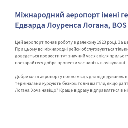
Міжнародний аеропорт імені г
Едварда Лоуренса Логана, BOS
Цей аеропорт почав роботу в далекому 1923 році. За це
При цьому всі міжнародні рейси обслуговуються тільки
доведеться провести тут значний час як після прильоту
постарайтеся добре провести час навіть в очікуванні.
Добре хоч в аеропорту повно місць для відвідування: в
терміналами курсують безкоштовні шаттли, якщо рап
Логана. Хоча навіщо? Краще відразу відправлятися в мі