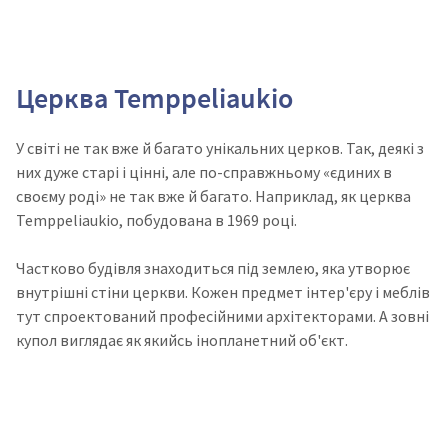
Церква Temppeliaukio
У світі не так вже й багато унікальних церков. Так, деякі з
них дуже старі і цінні, але по-справжньому «єдиних в
своєму роді» не так вже й багато. Наприклад, як церква
Temppeliaukio, побудована в 1969 році.
Частково будівля знаходиться під землею, яка утворює
внутрішні стіни церкви. Кожен предмет інтер'єру і меблів
тут спроектований професійними архітекторами. А зовні
купол виглядає як якийсь інопланетний об'єкт.