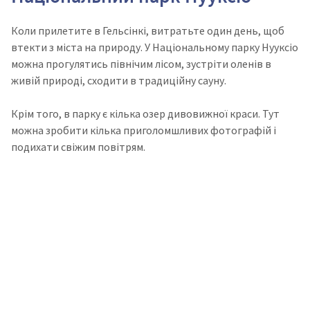
Коли прилетите в Гельсінкі, витратьте один день, щоб
втекти з міста на природу. У Національному парку Нууксіо
можна прогулятись північим лісом, зустріти оленів в
живій природі, сходити в традиційну сауну.
Крім того, в парку є кілька озер дивовижної краси. Тут
можна зробити кілька приголомшливих фотографій і
подихати свіжим повітрям.