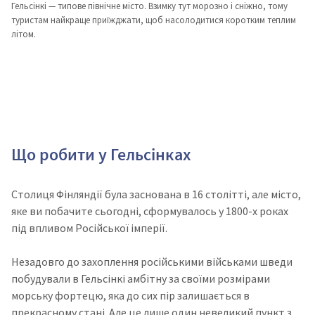
Гельсінкі — типове північне місто. Взимку тут морозно і сніжно, тому
туристам найкраще приїжджати, щоб насолодитися коротким теплим
літом.
Що робити у Гельсінках
Столиця Фінляндії була заснована в 16 столітті, але місто,
яке ви побачите сьогодні, сформувалось у 1800-х роках
під впливом Російської імперії.
Незадовго до захоплення російськими військами шведи
побудували в Гельсінкі амбітну за своїми розмірами
морську фортецю, яка до сих пір залишається в
прекрасному стані. Але це лише один невеликий пункт з