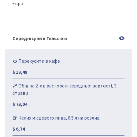
Евро
Середні ціни в Гельсінкі
🌭 Перекусити в кафе
$ 13,48
🍕 Обід на 2-х в ресторані середньої вартості, 3
страви
$ 73,04
🍺 Келих місцевого пива, 0.5 л на розлив
$ 6,74