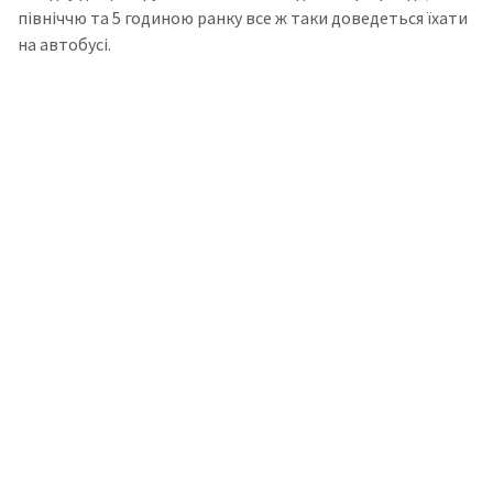
північчю та 5 годиною ранку все ж таки доведеться їхати
на автобусі.