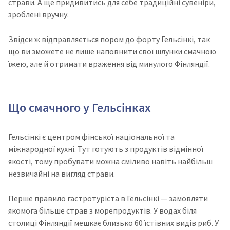
страви. А ще придивитись для себе традиційні сувеніри,
зроблені вручну.
Звідси ж відправляється пором до форту Гельсінкі, так
що ви зможете не лише наповнити свої шлунки смачною
їжею, але й отримати враження від минулого Фінляндії.
Що смачного у Гельсінках
Гельсінкі є центром фінської національної та
міжнародної кухні. Тут готують з продуктів відмінної
якості, тому пробувати можна сміливо навіть найбільш
незвичайні на вигляд страви.
Перше правило гастротуріста в Гельсінкі — замовляти
якомога більше страв з морепродуктів. У водах біля
столиці Фінляндії мешкає близько 60 їстівних видів риб. У