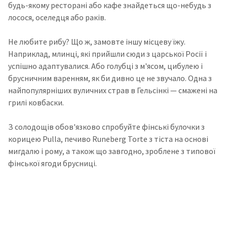
будь-якому ресторані або кафе знайдеться що-небудь з
лосося, оселедця або раків.
Не любите рибу? Що ж, замовте іншу місцеву їжу.
Наприклад, млинці, які прийшли сюди з царської Росії і
успішно адаптувалися. Або голубці з м'ясом, цибулею і
брусничним варенням, як би дивно це не звучало. Одна з
найпопулярніших вуличних страв в Гельсінкі — смажені на
грилі ковбаски.
З солодощів обов'язково спробуйте фінські булочки з
корицею Pulla, печиво Runeberg Torte з тіста на основі
мигдалю і рому, а також що завгодно, зроблене з типової
фінської ягоди брусниці.