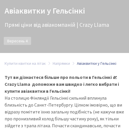
Авіаквитки у Гельсінкі
Прямі ціни від авіакомпаній | Crazy Llama
Вересень 4
Купити квитки на літак
Напрямки
Авіаквитки у Гельсінкі
Тут ви дізнаєтеся більше про польоти в Гельсінкі 🛫
Crazy Llama допоможе вам швидко і легко вибрати і
купити авіаквитки в Гельсінкі!
На столицю Фінляндії Гельсінкі сильний вплинула
близькість до Санкт-Петербургу. Цілком імовірно, що ви
відразу помітите їхню загальну подібність (не кажучи вже
про пронизливий холод більшу частину року), як тільки
зійдете з трапа літака. Почасти скандинавське, почасти