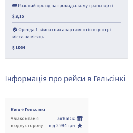
🚌 Разовий проїзд на громадському транспорті
$ 3,15
🏠 Оренда 1-кімнатних апартаментів в центрі
міста на місяць
$ 1064
Інформація про рейси в Гельсінкі
Київ → Гельсінкі
Авіакомпанія
airBaltic
в одну сторону
від 2 994 грн