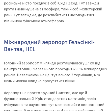
російське місто поєднує в собі Схід і Захід. Тут завжди
крута і невимушена атмосфера, такий собі «хіпстерскій
рай». Тут завжди є, де розслабитися і насолодитися
північною фінською атмосферою.
Міжнародний аеропорт Гельсінкі-
Вантаа, HEL
Головний аеропорт Фінляндії розташувався у 17 км від
центру столиці. Через нього проходить 90% міжнародних
рейсів. Незважаючи на це, тут всього 2 термінали, між
якими можна швидко прогулятися пішки.
Аеропорт не просто зручний і чистий, але ще й
функціональний. Крім стандартних магазинів, залів
очікування та лаунж-зон тут можна знайти повноцінний
спа-центр. У ньому знаходяться 4 сауни, а найкоротший