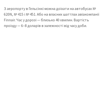
З аеропорту в Гельсінкі можна доїхати на автобусах №
620N, № 415 і № 451. Або на власних шаттлах авіакомпанії
Finnair. Час у дорозі — близько 40 хвилин. Вартість
проїзду — 6–8 доларів в залежності від часу доби.