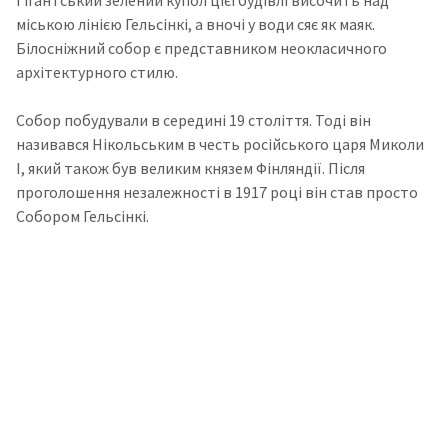
Гігантський зелений купол цієї будівлі височить над
міською лінією Гельсінкі, а вночі у води сяє як маяк.
Білосніжний собор є представником неокласичного
архітектурного стилю.
Собор побудували в середині 19 століття. Тоді він
називався Нікольським в честь російського царя Миколи
I, який також був великим князем Фінляндії. Після
проголошення незалежності в 1917 році він став просто
Собором Гельсінкі.