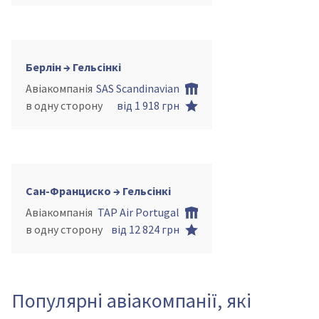
Берлін → Гельсінкі
Авіакомпанія
SAS Scandinavian
в одну сторону
від 1 918 грн
Сан-Франциско → Гельсінкі
Авіакомпанія
TAP Air Portugal
в одну сторону
від 12 824 грн
Популярні авіакомпанії, які