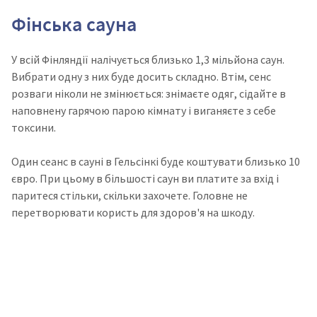
Фінська сауна
У всій Фінляндії налічується близько 1,3 мільйона саун.
Вибрати одну з них буде досить складно. Втім, сенс
розваги ніколи не змінюється: знімаєте одяг, сідайте в
наповнену гарячою парою кімнату і виганяєте з себе
токсини.
Один сеанс в сауні в Гельсінкі буде коштувати близько 10
євро. При цьому в більшості саун ви платите за вхід і
паритеся стільки, скільки захочете. Головне не
перетворювати користь для здоров'я на шкоду.