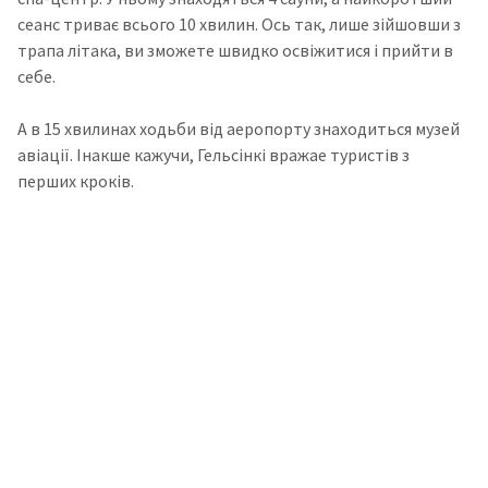
сеанс триває всього 10 хвилин. Ось так, лише зійшовши з
трапа літака, ви зможете швидко освіжитися і прийти в
себе.
А в 15 хвилинах ходьби від аеропорту знаходиться музей
авіації. Інакше кажучи, Гельсінкі вражае туристів з
перших кроків.