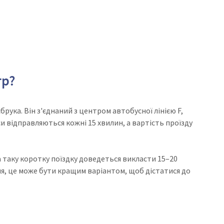
тр?
брука. Він з'єднаний з центром автобусної лінією F,
си відправляються кожні 15 хвилин, а вартість проїзду
а таку коротку поїздку доведеться викласти 15–20
ня, це може бути кращим варіантом, щоб дістатися до