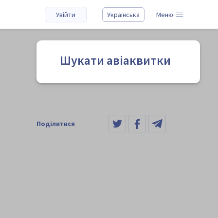
Увійти
Українська
Меню
Шукати авіаквитки
Поділитися