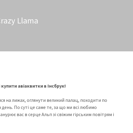
Crazy Llama
 купити авіаквитки в Інсбрук!
тися на лижах, оглянути великий палац, походити по
день. По суті це саме те, за що ми всі любимо
занурює вас в серце Альп зі свіжим гірським повітрям і