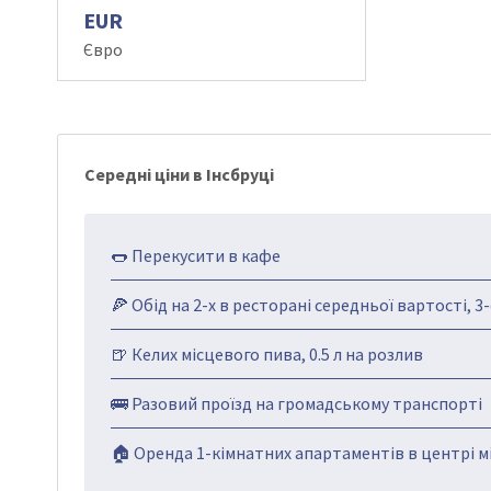
EUR
Євро
Середні ціни в Інсбруці
🌭 Перекусити в кафе
🍕 Обід на 2-х в ресторані середньої вартості, 3
🍺 Келих місцевого пива, 0.5 л на розлив
🚌 Разовий проїзд на громадському транспорті
🏠 Оренда 1-кімнатних апартаментів в центрі мі