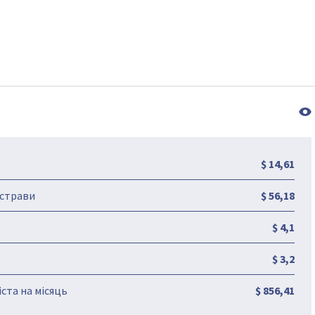
$ 14,61
-страви
$ 56,18
$ 4,1
$ 3,2
ста на місяць
$ 856,41