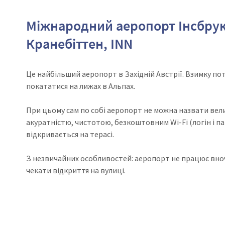
Міжнародний аеропорт Інсбру
Кранебіттен, INN
Це найбільший аеропорт в Західній Австрії. Взимку по
покататися на лижах в Альпах.
При цьому сам по собі аеропорт не можна назвати вел
акуратністю, чистотою, безкоштовним Wi-Fi (логін і пар
відкривається на терасі.
З незвичайних особливостей: аеропорт не працює вночі
чекати відкриття на вулиці.