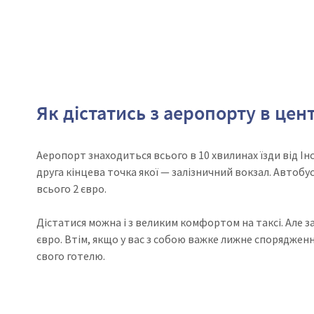
Як дістатись з аеропорту в цен
Аеропорт знаходиться всього в 10 хвилинах їзди від Інс
друга кінцева точка якої — залізничний вокзал. Автобу
всього 2 євро.
Дістатися можна і з великим комфортом на таксі. Але з
євро. Втім, якщо у вас з собою важке лижне споряджен
свого готелю.