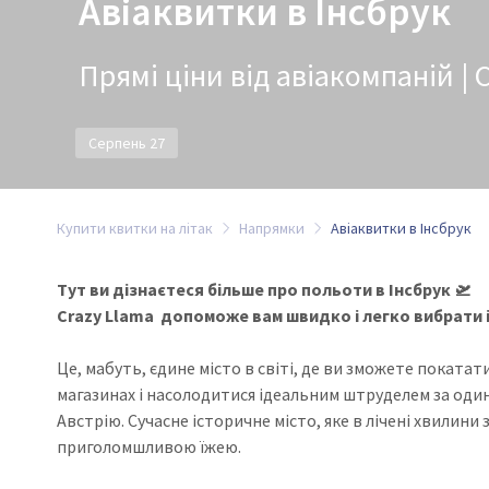
Авіаквитки в Інсбрук
Прямі ціни від авіакомпаній | 
Серпень 27
Купити квитки на літак
Напрямки
Авіаквитки в Інсбрук
Тут ви дізнаєтеся більше про польоти в Інсбрук 🛫
Crazy Llama допоможе вам швидко і легко вибрати і
Це, мабуть, єдине місто в світі, де ви зможете поката
магазинах і насолодитися ідеальним штруделем за один 
Австрію. Сучасне історичне місто, яке в лічені хвилини 
приголомшливою їжею.