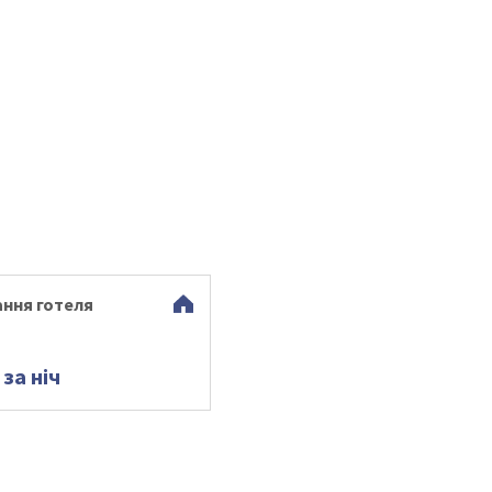
ння готеля
 за ніч