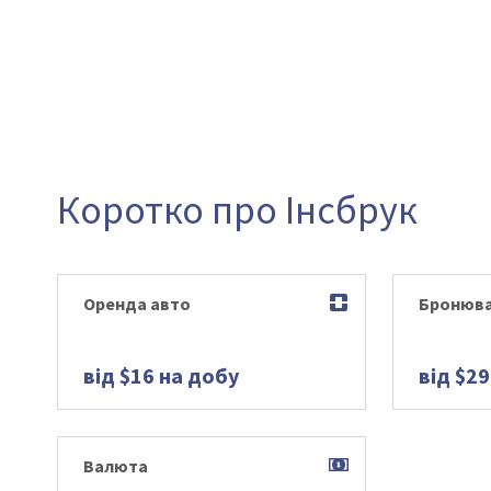
Коротко про Інсбрук
Оренда авто
Бронюва
від $16 на добу
від $29
Валюта