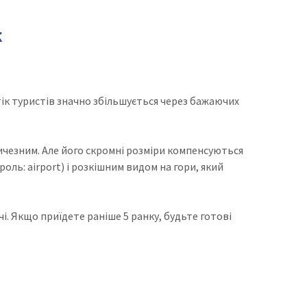
к
тік туристів значно збільшується через бажаючих
ичезним. Але його скромні розміри компенсуються
оль: airport) і розкішним видом на гори, який
. Якщо приїдете раніше 5 ранку, будьте готові