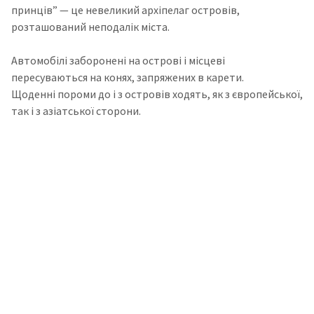
принців”
— це невеликий архіпелаг островів,
розташований неподалік міста.
Автомобілі заборонені на острові і місцеві
пересуваються на конях, запряжених в карети.
Щоденні пороми до і з островів ходять, як з європейської,
так і з азіатської сторони.