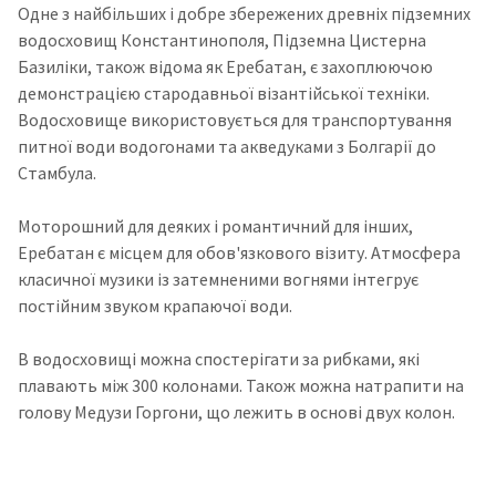
Одне з найбільших і добре збережених древніх підземних
водосховищ Константинополя, Підземна Цистерна
Базиліки, також відома як Еребатан, є захоплюючою
демонстрацією стародавньої візантійської техніки.
Водосховище використовується для транспортування
питної води водогонами та акведуками з Болгарії до
Стамбула.
Моторошний для деяких і романтичний для інших,
Еребатан є місцем для обов'язкового візиту. Атмосфера
класичної музики із затемненими вогнями інтегрує
постійним звуком крапаючої води.
В водосховищі можна спостерігати за рибками, які
плавають між 300 колонами. Також можна натрапити на
голову Медузи Горгони, що лежить
в основі двух колон.