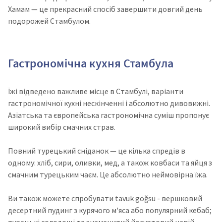
Хамам
—
це прекрасний спосіб завершити довгий день
подорожей Стамбулом.
Гастрономічна кухня Стамбула
Їжі відведено важливе місце в Стамбулі, варіанти
гастрономічної кухні нескінченні і абсолютно дивовижні.
Азіатська та європейська гастрономічна суміш пропонує
широкий вибір смачних страв.
Повний турецький сніданок — це кілька спредів в
одному: хліб, сири, оливки, мед, а також ковбаси та яйця з
смачним турецьким чаєм. Це абсолютно неймовірна їжа.
Ви також можете спробувати tavuk göğsü - вершковий
десертний пудинг з курячого м'яса або популярний кебаб;