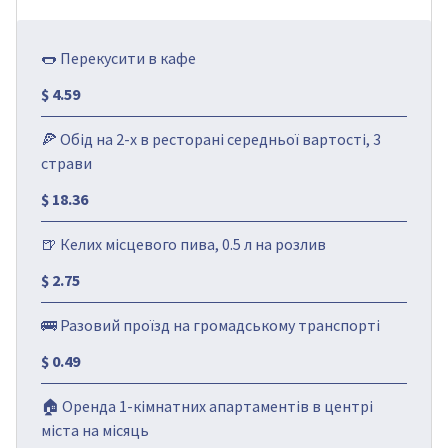
🌭 Перекусити в кафе
$ 4.59
🍕 Обід на 2-х в ресторані середньої вартості, 3
страви
$ 18.36
🍺 Келих місцевого пива, 0.5 л на розлив
$ 2.75
🚌 Разовий проїзд на громадському транспорті
$ 0.49
🏠 Оренда 1-кімнатних апартаментів в центрі
міста на місяць