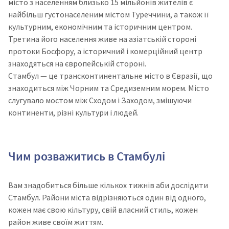
місто з населенням близько 15 мільйонів жителів є
найбільш густонаселеним містом Туреччини, а також її
культурним, економічним та історичним центром.
Третина його населення живе на азіатській стороні
протоки Босфору, а історичний і комерційний центр
знаходяться на європейській стороні.
Стамбул — це трансконтинентальне місто в Євразії, що
знаходиться між Чорним та Средиземним морем. Місто
слугувало мостом між Сходом і Заходом, змішуючи
континенти, різні культури і людей.
Чим розважитись в Стамбулі
Вам знадобиться більше кількох тижнів аби дослідити
Стамбул. Райони міста відрізняються один від одного,
кожен має свою кільтуру, свій власний стиль, кожен
район живе своїм життям.