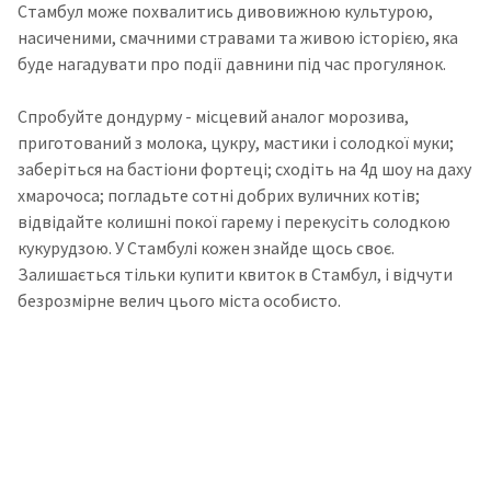
Стамбул може похвалитись дивовижною культурою,
насиченими, смачними стравами та живою історією, яка
буде нагадувати про події давнини під час прогулянок.
Спробуйте дондурму - місцевий аналог морозива,
приготований з молока, цукру, мастики і солодкої муки;
заберіться на бастіони фортеці; сходіть на 4д шоу на даху
хмарочоса; погладьте сотні добрих вуличних котів;
відвідайте колишні покої гарему і перекусіть солодкою
кукурудзою. У Стамбулі кожен знайде щось своє.
Залишається тільки купити квиток в Стамбул, і відчути
безрозмірне велич цього міста особисто.