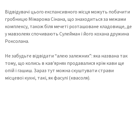
Відвідувачі цього експансивного місця можуть побачити
гробницю Мімарома Сінана, що знаходиться за межами
комплексу, також біля мечеті розташоване кладовище, де
у мавзолеях спочивають Сулейман і його кохана дружина
Роксолана.
Не забудьте відвідати “алею залежних”: яка названа так
тому, що колись в кав'ярнях продавалися крім кави ще
опій і гашиш. Зараз тут можна скуштувати страви
місцевої кухні, такі, як фасулі (квасоля).