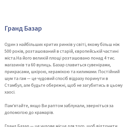
Гранд Базар
Один з найбільших критих ринків у світі, якому більш ніж
500 років, розташований в старій, європейській частині
міста.На його великій площі розташовано понад 4 тис.
магазинів та 60 вулиць. Базар славиться сувенірами,
прикрасами, шкірою, керамікою та килимами. Постійний
шум та гам — це чудовий спосіб відразу поринути в
Стамбул, але будьте обережні, щоб не загубитись в цьому
хаосі.
Пам'ятайте, якщо Ви раптом заблукали, зверніться за
допомогою до крамарів.
Гранд Базар — це чудове місце для того, щоб відточити