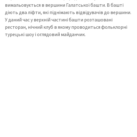
вимальовується в вершини Галатської башти. В башті
діють два ліфти, які піднімають відвідувачів до вершини.
У даний час у верхній частині башти розташовані
ресторан, нічний клуб в якому проводиться фольклорні
турецькі шоу і оглядовий майданчик.