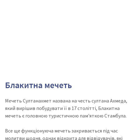
Блакитна мечеть
Мечеть Султанахмет названа на честь султана Ахмеда,
який
вирішив побудувати її
в 17 столітті, Блакитна
мечеть є головною туристичною пам'яткою Стамбула.
Все ще функціонуюча мечеть закривається під час
молитви щодня, однак відкрита для відвідувачів, які