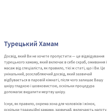
Турецький Хамам
Досвід, який Ви не хочете пропустити
—
це відвідування
турецького хамаму, який включає в себе скраб, омивання і
масаж від спеціаліста, як правило, тієї ж статі, що і Ви. Це
унікальний, розслабляючий досвід, який зазвичай
відбувається в паровій кімнаті, після чого залишає Вашу
шкіру гладкою і шовковистою, оскільки процедура
допомагає видалити мертву шкіру.
Існує, як правило, окрема зона для чоловіків і жінок,
оскільки традиційні хамами, зазвичай, включають наготу.