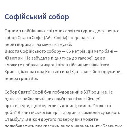
Софійський собор
Одним з найбільших світових архітектурних досягнень є
собор Святої Софії (Айя-Софія) - церква, яка
перетворилася на мечеть і музей.
Висота Софійського собору — 65 метрів, діаметр бані —
43 метри. Не забудьте піднятись до галереї, де ви
зможете побачити чудові візантійські мозаїки Ісуса
Христа, імператора Костянтина IX, а також його дружини,
імператриці Зої.
Собор Святої Софії був побудований в 537 році н.е. і є
однією з найвеличніших пам'яток візантійської
архітектури, що збереглись донині; символ “золотої
доби” Візантійської імперії та один із символів сучасного
Стамбулу. З вікон другого поверху ви зможете
полюбуватись прекрасним видом на знамениту Блакитну