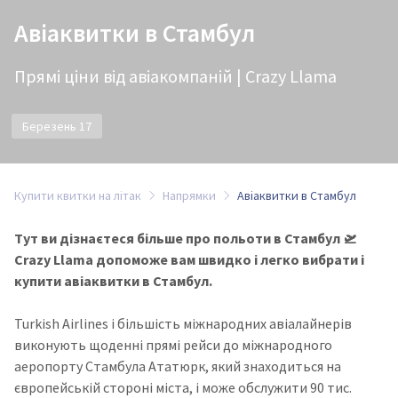
Авіаквитки в Стамбул
Прямі ціни від авіакомпаній | Crazy Llama
Березень 17
Купити квитки на літак
Напрямки
Авіаквитки в Стамбул
Тут ви дізнаєтеся більше про польоти в Стамбул 🛫
Crazy Llama допоможе вам швидко і легко вибрати і
купити авіаквитки в Стамбул.
Turkish Airlines і більшість міжнародних авіалайнерів
виконують щоденні прямі рейси до міжнародного
аеропорту Стамбула Ататюрк, який знаходиться на
європейській стороні міста, і може обслужити 90 тис.