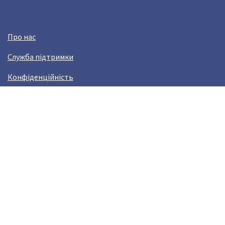
Про нас
Служба підтримки
Конфіденційність
Угода користувача
Заробляй з Crazy Llama!
Виникли проблами?
help@crazyllama.com
Лама в соцмережах