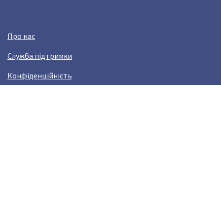
Про нас
Служба підтримки
Конфіденційність
Угода користувача
Заробляй з Crazy Llama!
Виникли проблами?
help@crazyllama.com
Лама в соцмережах