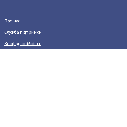
Про нас
Служба підтримки
Конфіденційність
Угода користувача
Заробляй з Crazy Llama!
Виникли проблами?
help@crazyllama.com
Лама в соцмережах