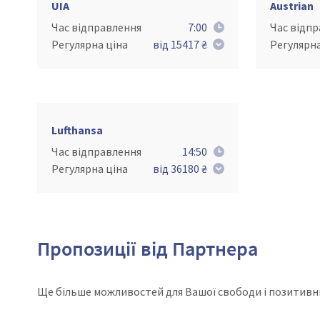
UIA
Austrian
Час відправлення
7:00
Час відп
Регулярна ціна
від 15417 ₴
Регулярна
Lufthansa
Час відправлення
14:50
Регулярна ціна
від 36180 ₴
Пропозиції від Партнера
Ще більше можливостей для Вашої свободи і позитивн