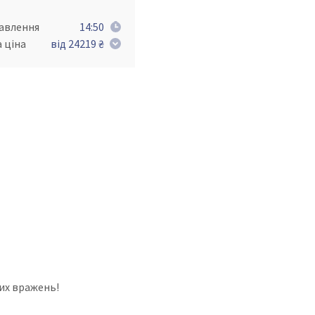
равлення
14:50
 ціна
від 24219 ₴
их вражень!