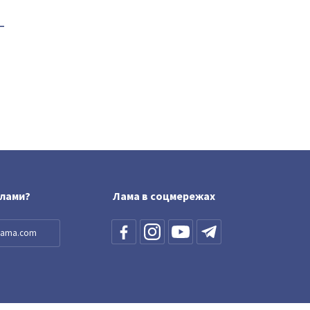
-
блами?
Лама в соцмережах
llama.com