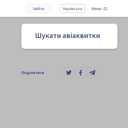
Увійти
Українська
Меню
Шукати авіаквитки
Поділитися