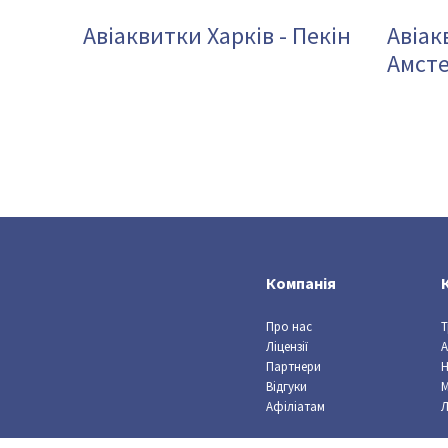
Авіаквитки Харків - Пекін
Авіак
Амст
Компанія
Про нас
Т
Ліцензії
А
Партнери
Відгуки
Афіліатам
Л