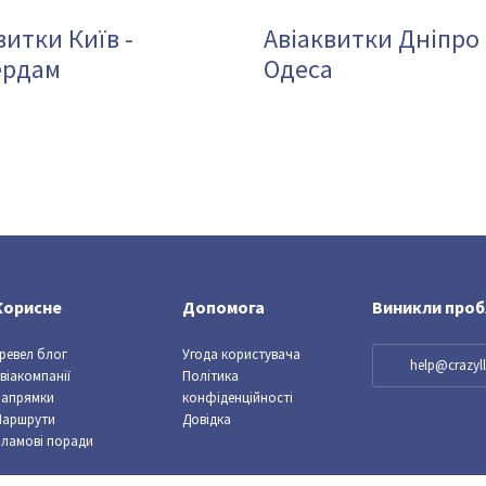
витки Київ -
Авіаквитки Дніпро 
ердам
Одеса
Корисне
Допомога
Виникли про
ревел блог
Угода користувача
help@crazy
віакомпанії
Політика
Напрямки
конфіденційності
Маршрути
Довідка
ламові поради