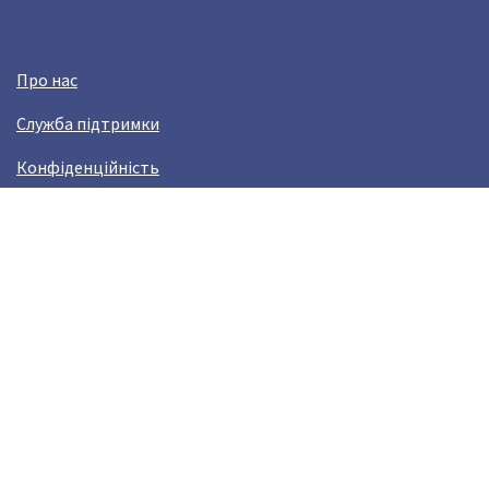
Про нас
Служба підтримки
Конфіденційність
Угода користувача
Заробляй з Crazy Llama!
Виникли проблами?
help@crazyllama.com
Лама в соцмережах