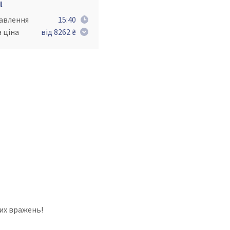
l
равлення
15:40
 ціна
від 8262 ₴
их вражень!