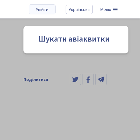
Увійти
Українська
Меню
Шукати авіаквитки
Поділитися