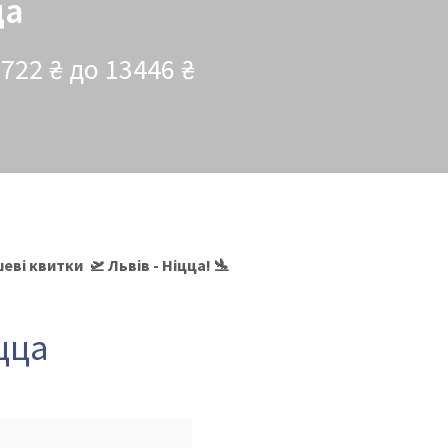
ца
7722 ₴ до 13446 ₴
ві квитки 🛫 Львів - Ніцца! 🛬
іцца