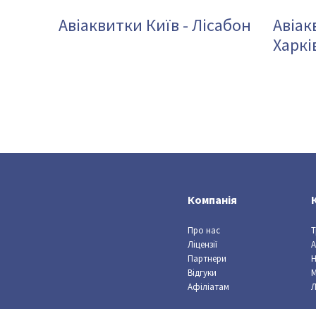
Авіаквитки Київ - Лісабон
Авіак
Харкі
Компанія
Про нас
Т
Ліцензії
А
Партнери
Відгуки
Афіліатам
Л