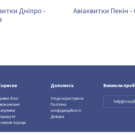
витки Дніпро -
Авіаквитки Пекін -
в
Корисне
Допомога
Виникли про
ревел блог
Угода користувача
help@crazy
віакомпанії
Політика
Напрямки
конфіденційності
Маршрути
Довідка
ламові поради