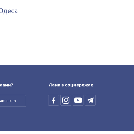
 Одеса
блами?
Лама в соцмережах
llama.com