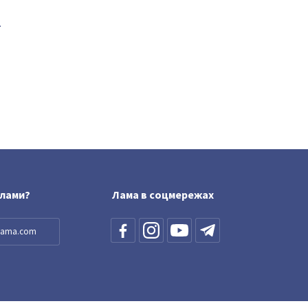
-
блами?
Лама в соцмережах
llama.com