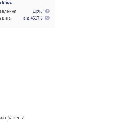
rlines
равлення
10:05
 ціна
від 4617 ₴
их вражень!