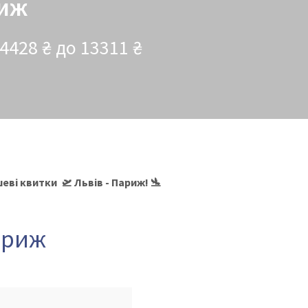
риж
4428 ₴ до 13311 ₴
ві квитки 🛫 Львів - Париж! 🛬
Париж