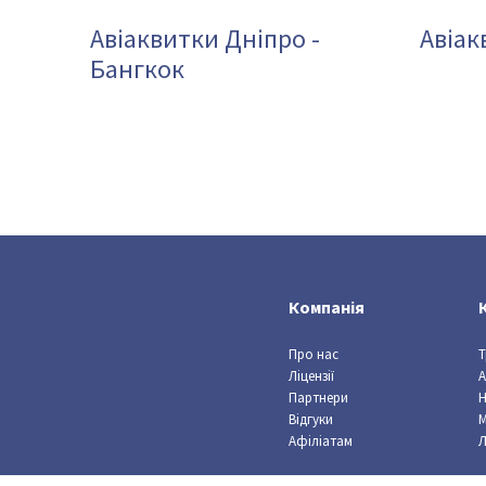
Авіаквитки Дніпро -
Авіак
Бангкок
Компанія
Про нас
Т
Ліцензії
А
Партнери
Відгуки
Афіліатам
Л