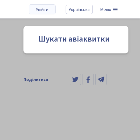
Увійти
Українська
Меню
Шукати авіаквитки
Поділитися