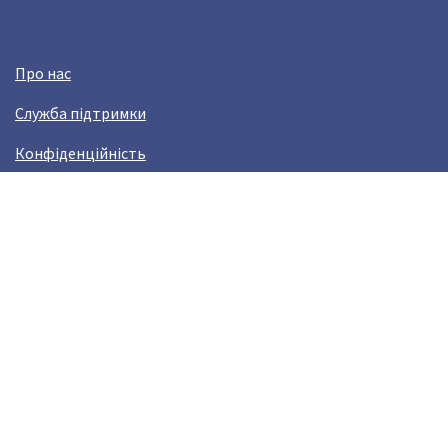
Про нас
Служба підтримки
Конфіденційність
Угода користувача
Заробляй з Crazy Llama!
Виникли проблами?
help@crazyllama.com
Лама в соцмережах