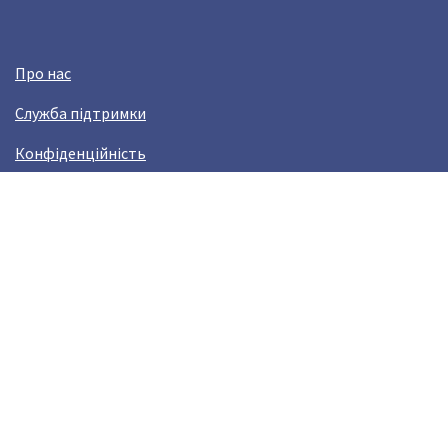
Про нас
Служба підтримки
Конфіденційність
Угода користувача
Заробляй з Crazy Llama!
Виникли проблами?
help@crazyllama.com
Лама в соцмережах