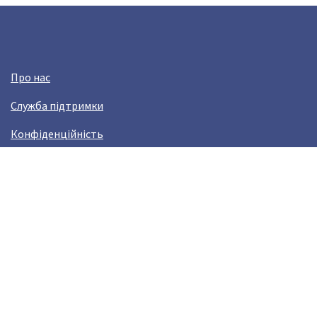
Про нас
Служба підтримки
Конфіденційність
Угода користувача
Заробляй з Crazy Llama!
Виникли проблами?
help@crazyllama.com
Лама в соцмережах