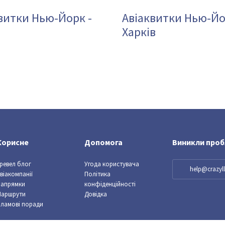
витки Нью-Йорк -
Авіаквитки Нью-Йо
Харків
Корисне
Допомога
Виникли про
ревел блог
Угода користувача
help@crazy
віакомпанії
Політика
Напрямки
конфіденційності
Маршрути
Довідка
ламові поради