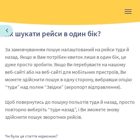
Як шукати рейси в один бік?
За замовчуванням пошук налаштований на рейси туди й
назад. Якщо ж Вам потрібен квиток лише в один бік, це
дуже просто зробити. Якщо Ви перебуваєте на нашому
веб-сайті або на веб-сайті для мобільних пристроїв, Ви
можете здійснити пошук в одну сторону, вибравши опцію
“туди” над полем “Звідки” (аеропорт відправлення).
Щоб повернутись до пошуку польотів туди й назад, просто
повторно виберіть “туди-назад”, і Ви зможете знову
здійснити пошук зворотних рейсів.
Чи була ця стаття корисною?