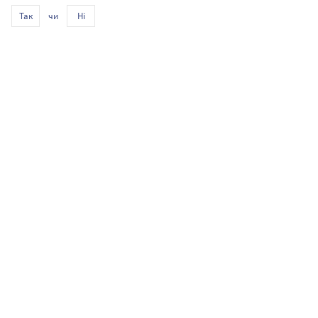
чи
Так
Ні