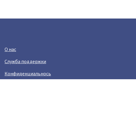
О нас
Служба поддержки
Конфиденциальнось
Условия использования
Зарабатывай вместе с Crazy Llama
Easylinkz Crazy Llama sales competition
Возникли пробламы?