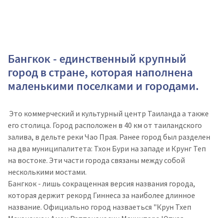
Бангкок - единственный крупный
город в стране, которая наполнена
маленькими поселками и городами.
Это коммерческий и культурный центр Таиланда а также
его столица. Город расположен в 40 км от таиландского
залива, в дельте реки Чао Прая. Ранее город был разделен
на два муниципалитета: Тхон Бури на западе и Крунг Теп
на востоке. Эти части города связаны между собой
несколькими мостами.
Бангкок - лишь сокращенная версия названия города,
которая держит рекорд Гиннеса за наиболее длинное
название. Официально город назваеться "Крун Тхеп