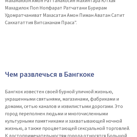
Маханакхон Амон Раттанакосин Махинтара Ютхая
Махадилок Поп Нопфарат Ратчатани Бурирам
Удомратчаниват Махасатан Амон Пиман Аватан Сатит
Саккататтия Витсаканам Праса".
Чем развлечься в Бангкоке
Бангкок известен своей бурной уличной жизнью,
украшенными святынями, магазинами, фабриками и
домами, сетью каналов и извилистыми дорогами. Это
город переполнен людьми и многочисленными
культурными памятниками и захватывающей ночной
жизнью, а также процветающей сексуальной торговлей.
К достопримечательностям города относятся Большой