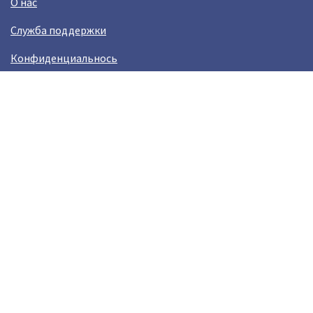
О нас
Служба поддержки
Конфиденциальнось
Условия использования
Зарабатывай вместе с Crazy Llama
Easylinkz Crazy Llama sales competition
Возникли пробламы?
help@crazyllama.com
Лама в соцсетях