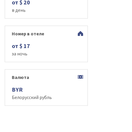
от $ 20
в день
Номер в отеле
от $ 17
за ночь
Валюта
BYR
Белорусский рубль