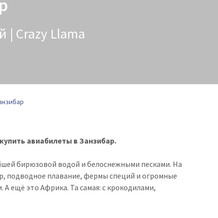
р
 | Crazy Llama
анзибар
 купить авиабилеты в Занзибар.
ейшей бирюзовой водой и белоснежными песками. На
р, подводное плавание, фермы специй и огромные
А ещё это Африка. Та самая: с крокодилами,