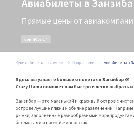
Авиабилеты в Занзиба
Прямые цены от авиакомпаний
Сентябрь 17
Купить билеты на самолет
Направления
Авиабилеты в З
Здесь вы узнаете больше о полетах в Занзибар 🛫
Crazy Llama поможет вам быстро и легко выбрать и
Занзибар — это маленький и красивый остров с чист
острове лучшие пляжи и обилие развлечений. Наприме
рынки, заполненные разнообразными морепродуктами. 
бегемотами и прочей живностью.