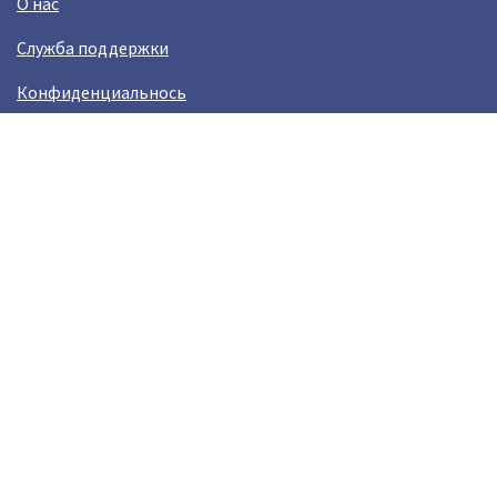
О нас
Служба поддержки
Конфиденциальнось
Условия использования
Зарабатывай вместе с Crazy Llama
Easylinkz Crazy Llama sales competition
Возникли пробламы?
help@crazyllama.com
Лама в соцсетях