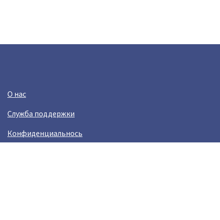
О нас
Служба поддержки
Конфиденциальнось
Условия использования
Зарабатывай вместе с Crazy Llama
Easylinkz Crazy Llama sales competition