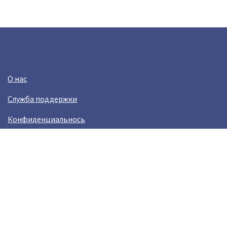
О нас
Служба поддержки
Конфиденциальнось
Условия использования
Зарабатывай вместе с Crazy Llama
Easylinkz Crazy Llama sales competition
Возникли пробламы?