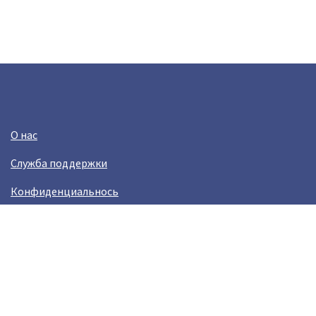
О нас
Служба поддержки
Конфиденциальнось
Условия использования
Зарабатывай вместе с Crazy Llama
Easylinkz Crazy Llama sales competition