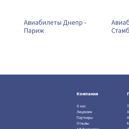
Авиабилеты Днепр -
Авиаб
Париж
Стам
Компания
О нас
Т
Лицензии
А
Партнеры
Н
Отзывы