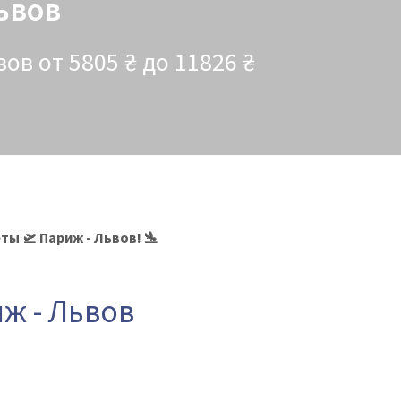
ьвов
в от 5805 ₴ до 11826 ₴
ы 🛫 Париж - Львов! 🛬
ж - Львов