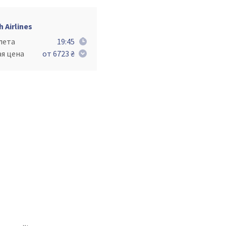
h Airlines
лета
19:45
ая цена
от 6723 ₴