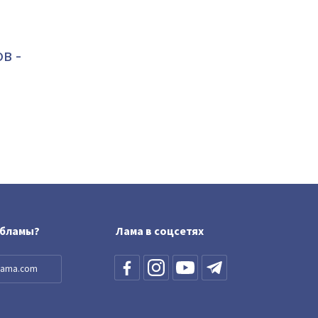
в -
обламы?
Лама в соцсетях
llama.com