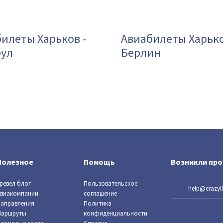
илеты Харьков -
Авиабилеты Харько
бул
Берлин
Полезное
Помощь
Возникли пр
ревел блог
Пользовательское
help@crazy
виакомпании
соглашение
аправления
Политика
Маршруты
конфиденциальности