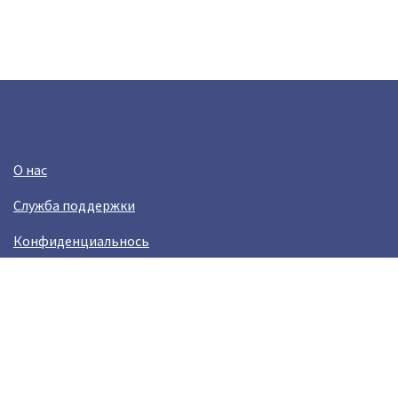
О нас
Служба поддержки
Конфиденциальнось
Условия использования
Зарабатывай вместе с Crazy Llama
Easylinkz Crazy Llama sales competition