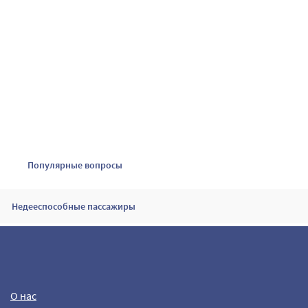
Популярные вопросы
Недееспособные пассажиры
Могу ли я получить компенсацию в случае потери, задержки или
повреждения сумки?
О нас
Перелет между Кубой и США